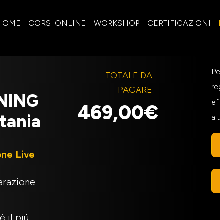
HOME
CORSI ONLINE
WORKSHOP
CERTIFICAZIONI
Pe
TOTALE DA
re
PAGARE
NING
ef
469,00€
tania
al
one Live
arazione
è il più