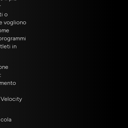
r
ti o
he vogliono
come
 programmi
leti in
ione
:
amento
 Velocity
icola